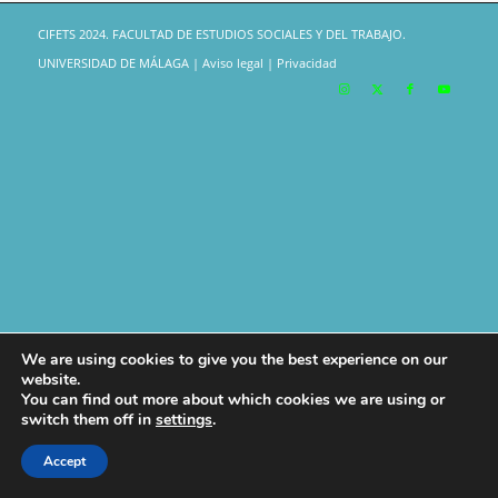
CIFETS 2024. FACULTAD DE ESTUDIOS SOCIALES Y DEL TRABAJO.
UNIVERSIDAD DE MÁLAGA |
Aviso legal
|
Privacidad
We are using cookies to give you the best experience on our
website.
Este sitio usa cookies propias y de terceros, si continúa navegando
You can find out more about which cookies we are using or
está aceptando nuestra Política de Cookies.
switch them off in
settings
.
Aceptar
No aceptar
Configuración general
Accept